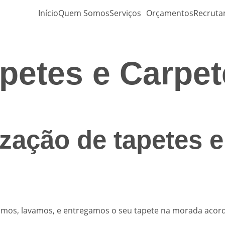
Início
Quem Somos
Serviços
Orçamentos
Recrut
petes e Carpe
zação de tapetes 
lhemos, lavamos, e entregamos o seu tapete na morada aco