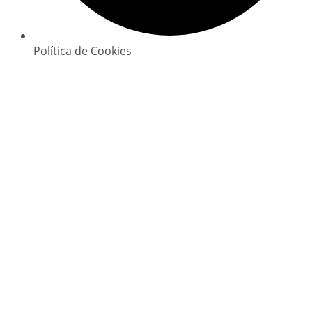
Política de Cookies
Copyright © 2025 GlowClean. Todos os direitos
reservados | Powered by
Digital Xperience