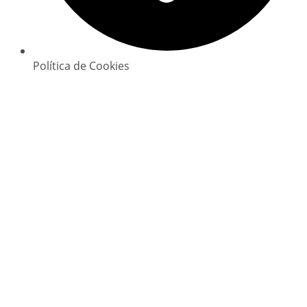
Política de Cookies
Copyright © 2025 GlowClean. Todos os direitos
reservados | Powered by
Digital Xperience