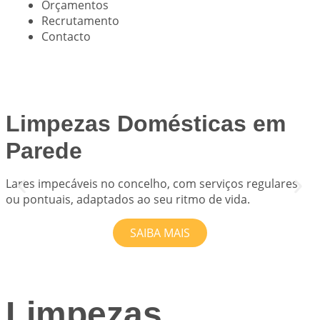
Orçamentos
Recrutamento
Contacto
Limpezas Domésticas em
Parede
Lares impecáveis no concelho, com serviços regulares
S
ou pontuais, adaptados ao seu ritmo de vida.
i
SAIBA MAIS
Limpezas