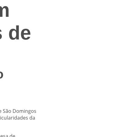
m
 de
o
de São Domingos
icularidades da
resa de