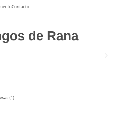
amento
Contacto
ngos de Rana
S