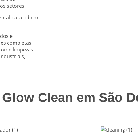
os setores.
ntal para o bem-
ados e
ões completas,
 como limpezas
ndustriais,
a Glow Clean em São 