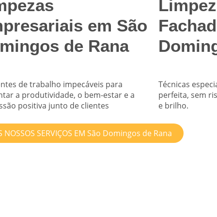
mpezas
Limpez
presariais em São
Fachad
mingos de Rana
Doming
ntes de trabalho impecáveis para
Técnicas especi
tar a produtividade, o bem-estar e a
perfeita, sem r
são positiva junto de clientes
e brilho.
 NOSSOS SERVIÇOS EM São Domingos de Rana