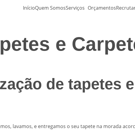
Início
Quem Somos
Serviços
Orçamentos
Recrut
petes e Carpe
zação de tapetes 
lhemos, lavamos, e entregamos o seu tapete na morada aco