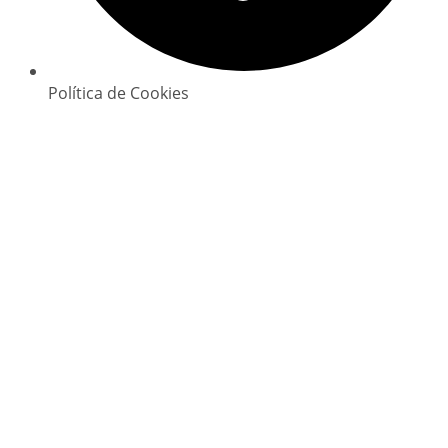
Política de Cookies
Copyright © 2025 GlowClean. Todos os direitos
reservados | Powered by
Digital Xperience