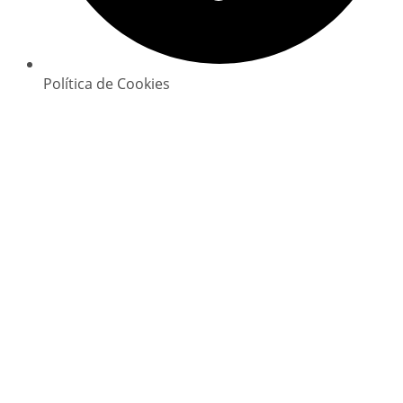
Política de Cookies
Copyright © 2025 GlowClean. Todos os direitos
reservados | Powered by
Digital Xperience